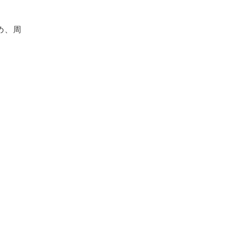
め、周
。