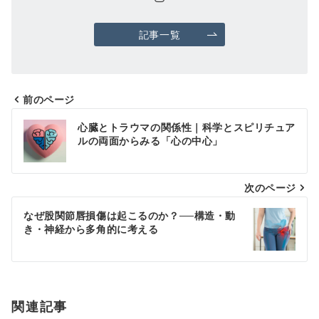
記事一覧
前のページ
投
心臓とトラウマの関係性｜科学とスピリチュア
稿
ルの両面からみる「心の中心」
ナ
次のページ
ビ
ゲ
なぜ股関節唇損傷は起こるのか？──構造・動
き・神経から多角的に考える
ー
シ
ョ
関連記事
ン