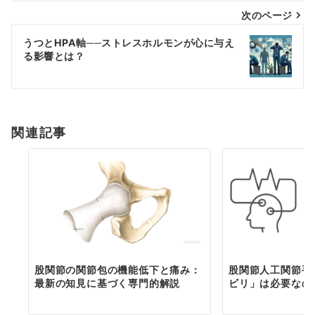
次のページ
ビ
ゲ
うつとHPA軸──ストレスホルモンが心に与え
る影響とは？
ー
シ
ョ
関連記事
ン
股関節の関節包の機能低下と痛み：
股関節人工関節手
最新の知見に基づく専門的解説
ビリ」は必要なの