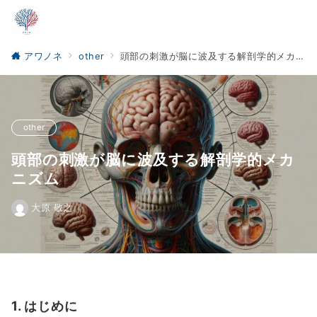
アワノネ
other
頭部の刺激が脳に波及する解剖学的メカニズム
other
頭部の刺激が脳に波及する解剖学的メカ
ニズム
大原 敬之
1. はじめに